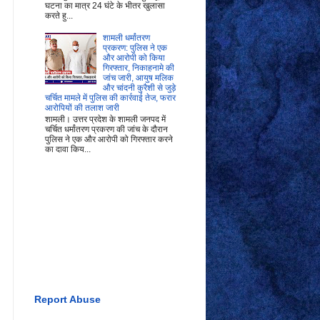
घटना का मात्र 24 घंटे के भीतर खुलासा
करते हु...
शामली धर्मांतरण
प्रकरण: पुलिस ने एक
और आरोपी को किया
गिरफ्तार, निकाहनामे की
जांच जारी, आयुष मलिक
और चांदनी कुरैशी से जुड़े
चर्चित मामले में पुलिस की कार्रवाई तेज, फरार
आरोपियों की तलाश जारी
शामली। उत्तर प्रदेश के शामली जनपद में
चर्चित धर्मांतरण प्रकरण की जांच के दौरान
पुलिस ने एक और आरोपी को गिरफ्तार करने
का दावा किय...
Report Abuse