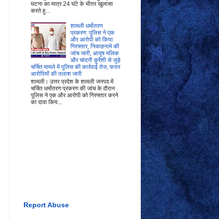
घटना का मात्र 24 घंटे के भीतर खुलासा
करते हु...
शामली धर्मांतरण
प्रकरण: पुलिस ने एक
और आरोपी को किया
गिरफ्तार, निकाहनामे की
जांच जारी, आयुष मलिक
और चांदनी कुरैशी से जुड़े
चर्चित मामले में पुलिस की कार्रवाई तेज, फरार
आरोपियों की तलाश जारी
शामली। उत्तर प्रदेश के शामली जनपद में
चर्चित धर्मांतरण प्रकरण की जांच के दौरान
पुलिस ने एक और आरोपी को गिरफ्तार करने
का दावा किय...
Report Abuse