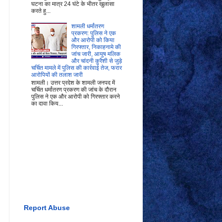
घटना का मात्र 24 घंटे के भीतर खुलासा
करते हु...
शामली धर्मांतरण
प्रकरण: पुलिस ने एक
और आरोपी को किया
गिरफ्तार, निकाहनामे की
जांच जारी, आयुष मलिक
और चांदनी कुरैशी से जुड़े
चर्चित मामले में पुलिस की कार्रवाई तेज, फरार
आरोपियों की तलाश जारी
शामली। उत्तर प्रदेश के शामली जनपद में
चर्चित धर्मांतरण प्रकरण की जांच के दौरान
पुलिस ने एक और आरोपी को गिरफ्तार करने
का दावा किय...
Report Abuse