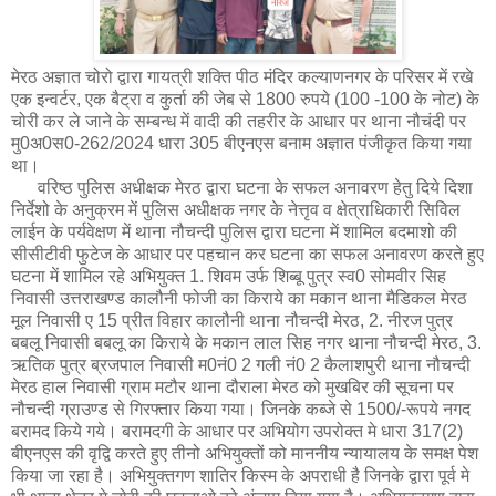
मेरठ अज्ञात चोरो द्वारा गायत्री शक्ति पीठ मंदिर कल्याणनगर के परिसर में रखे
एक इन्वर्टर, एक बैट्रा व कुर्ता की जेब से 1800 रुपये (100 -100 के नोट) के
चोरी कर ले जाने के सम्बन्ध में वादी की तहरीर के आधार पर थाना नौचंदी पर
मु0अ0स0-262/2024 धारा 305 बीएनएस बनाम अज्ञात पंजीकृत किया गया
था।
वरिष्ठ पुलिस अधीक्षक मेरठ द्वारा घटना के सफल अनावरण हेतु दिये दिशा
निर्देशो के अनुक्रम में पुलिस अधीक्षक नगर के नेत्तृव व क्षेत्राधिकारी सिविल
लाईन के पर्यवेक्षण में थाना नौचन्दी पुलिस द्वारा घटना में शामिल बदमाशो की
सीसीटीवी फुटेज के आधार पर पहचान कर घटना का सफल अनावरण करते हुए
घटना में शामिल रहे अभियुक्त 1. शिवम उर्फ शिब्बू पुत्र स्व0 सोमवीर सिह
निवासी उत्तराखण्ड कालौनी फोजी का किराये का मकान थाना मैडिकल मेरठ
मूल निवासी ए 15 प्रीत विहार कालौनी थाना नौचन्दी मेरठ, 2. नीरज पुत्र
बबलू निवासी बबलू का किराये के मकान लाल सिह नगर थाना नौचन्दी मेरठ, 3.
ऋतिक पुत्र ब्रजपाल निवासी म0नं0 2 गली नं0 2 कैलाशपुरी थाना नौचन्दी
मेरठ हाल निवासी ग्राम मटौर थाना दौराला मेरठ को मुखबिर की सूचना पर
नौचन्दी ग्राउण्ड से गिरफ्तार किया गया। जिनके कब्जे से 1500/-रूपये नगद
बरामद किये गये। बरामदगी के आधार पर अभियोग उपरोक्त मे धारा 317(2)
बीएनएस की वृद्वि करते हुए तीनो अभियुक्तों को माननीय न्यायालय के समक्ष पेश
किया जा रहा है। अभियुक्तगण शातिर किस्म के अपराधी है जिनके द्वारा पूर्व मे