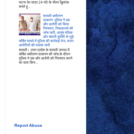
घटना का मात्र 24 घंटे के भीतर खुलासा
करते हु...
शामली धर्मांतरण
प्रकरण: पुलिस ने एक
और आरोपी को किया
गिरफ्तार, निकाहनामे की
जांच जारी, आयुष मलिक
और चांदनी कुरैशी से जुड़े
चर्चित मामले में पुलिस की कार्रवाई तेज, फरार
आरोपियों की तलाश जारी
शामली। उत्तर प्रदेश के शामली जनपद में
चर्चित धर्मांतरण प्रकरण की जांच के दौरान
पुलिस ने एक और आरोपी को गिरफ्तार करने
का दावा किय...
Report Abuse