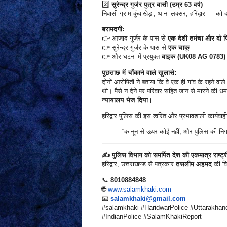
2️⃣
सुरेन्द्र गुर्जर पुत्र बासी (उम्र 63 वर्ष)
निवासी ग्राम कुंवाखेड़ा, थाना लक्सर, हरिद्वार — को
बरामदगी:
👉 आजाद गुर्जर के पास से
एक देशी तमंचा और दो ज
👉 सुरेन्द्र गुर्जर के पास से
एक चाकू
👉 और घटना में प्रयुक्त
बाइक (UK08 AG 0783)
पूछताछ में चौंकाने वाले खुलासे:
दोनों आरोपितों ने बताया कि वे एक ही गांव के रहने वाल
थी। पैसे न देने पर परिवार सहित जान से मारने की ध
न्यायालय भेज दिया।
हरिद्वार पुलिस की इस त्वरित और प्रभावशाली कार्यवाही
“कानून से ऊपर कोई नहीं, और पुलिस की निग
✍️ पुलिस विभाग को समर्पित देश की एकमात्र राष्
हरिद्वार, उत्तराखण्ड से पत्रकार
तसलीम अहमद
की विश
📞
8010884848
🌐
www.salamkhaki.com
📧
salamkhaki@gmail.com
#salamkhaki #HaridwarPolice #Uttarakha
#IndianPolice #SalamKhakiReport