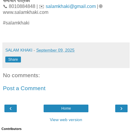
समाचार पत्रिका
📞 8010884848 | ✉️
salamkhaki@gmail.com
| 🌐
www.salamkhaki.com
#salamkhaki
SALAM KHAKI
-
September 09, 2025
Share
No comments:
Post a Comment
‹
›
Home
View web version
Contributors