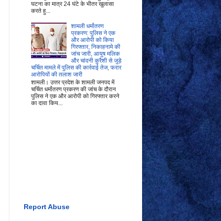
घटना का मात्र 24 घंटे के भीतर खुलासा
करते हु...
शामली धर्मांतरण
प्रकरण: पुलिस ने एक
और आरोपी को किया
गिरफ्तार, निकाहनामे की
जांच जारी, आयुष मलिक
और चांदनी कुरैशी से जुड़े
चर्चित मामले में पुलिस की कार्रवाई तेज, फरार
आरोपियों की तलाश जारी
शामली। उत्तर प्रदेश के शामली जनपद में
चर्चित धर्मांतरण प्रकरण की जांच के दौरान
पुलिस ने एक और आरोपी को गिरफ्तार करने
का दावा किय...
Report Abuse