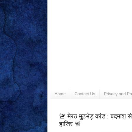
Home
Contact Us
Privacy and Po
🚨 मेरठ मुठभेड़ कांड : बदमाश स
हाजिर 🚨