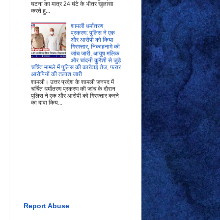
घटना का मात्र 24 घंटे के भीतर खुलासा
करते हु...
शामली धर्मांतरण
प्रकरण: पुलिस ने एक
और आरोपी को किया
गिरफ्तार, निकाहनामे की
जांच जारी, आयुष मलिक
और चांदनी कुरैशी से जुड़े
चर्चित मामले में पुलिस की कार्रवाई तेज, फरार
आरोपियों की तलाश जारी
शामली। उत्तर प्रदेश के शामली जनपद में
चर्चित धर्मांतरण प्रकरण की जांच के दौरान
पुलिस ने एक और आरोपी को गिरफ्तार करने
का दावा किय...
Report Abuse