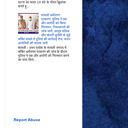
घटना का मात्र 24 घंटे के भीतर खुलासा
करते हु...
शामली धर्मांतरण
प्रकरण: पुलिस ने एक
और आरोपी को किया
गिरफ्तार, निकाहनामे की
जांच जारी, आयुष मलिक
और चांदनी कुरैशी से जुड़े
चर्चित मामले में पुलिस की कार्रवाई तेज, फरार
आरोपियों की तलाश जारी
शामली। उत्तर प्रदेश के शामली जनपद में
चर्चित धर्मांतरण प्रकरण की जांच के दौरान
पुलिस ने एक और आरोपी को गिरफ्तार करने
का दावा किय...
Report Abuse