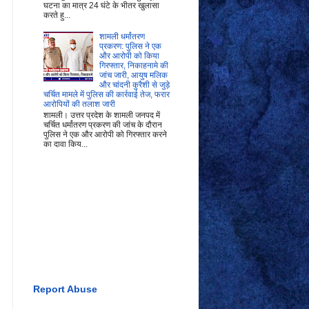
घटना का मात्र 24 घंटे के भीतर खुलासा
करते हु...
शामली धर्मांतरण
प्रकरण: पुलिस ने एक
और आरोपी को किया
गिरफ्तार, निकाहनामे की
जांच जारी, आयुष मलिक
और चांदनी कुरैशी से जुड़े
चर्चित मामले में पुलिस की कार्रवाई तेज, फरार
आरोपियों की तलाश जारी
शामली। उत्तर प्रदेश के शामली जनपद में
चर्चित धर्मांतरण प्रकरण की जांच के दौरान
पुलिस ने एक और आरोपी को गिरफ्तार करने
का दावा किय...
Report Abuse