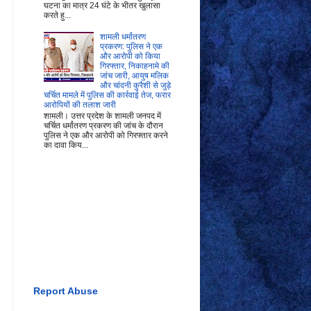
घटना का मात्र 24 घंटे के भीतर खुलासा
करते हु...
शामली धर्मांतरण
प्रकरण: पुलिस ने एक
और आरोपी को किया
गिरफ्तार, निकाहनामे की
जांच जारी, आयुष मलिक
और चांदनी कुरैशी से जुड़े
चर्चित मामले में पुलिस की कार्रवाई तेज, फरार
आरोपियों की तलाश जारी
शामली। उत्तर प्रदेश के शामली जनपद में
चर्चित धर्मांतरण प्रकरण की जांच के दौरान
पुलिस ने एक और आरोपी को गिरफ्तार करने
का दावा किय...
Report Abuse