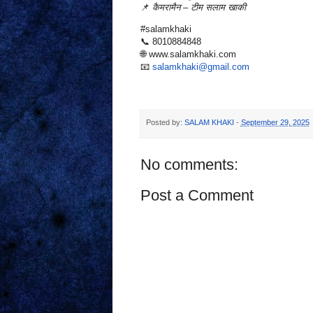
📌
कैमरामैन – टीम सलाम खाकी
#salamkhaki
📞 8010884848
🌐 www.salamkhaki.com
📧
salamkhaki@gmail.com
Posted by:
SALAM KHAKI
-
September 29, 2025
No comments:
Post a Comment