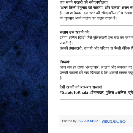
एक सच्चे प्रहरी की संवेदनशीलता:
“
अगर किसी बेगुनाह को सताया, और उसका असर उसके 
है। जो अधिकारी इस स्तर की संवेदनशील सोच रखता ह
जो चुपचाप अपने कर्तव्य का पालन करते हैं।
सलाम उस खाकी को:
दरोगा अनिल द्विवेदी जैसे पुलिसकर्मी इस बात का प्रमाण
सकती है।
उनकी ईमानदारी, सादगी और परिवार से मिली नैतिक शिक्
निष्कर्ष:
आज जब हर तरफ भ्रष्टाचार, लालच और व्यवस्था पर सव
उनकी कहानी हमें याद दिलाती है कि असली ताकत बंदूक य
है।
ऐसी खाकी को बार-बार सलाम!
#SaluteToKhaki #ईमानदार_पुलिस #अनिल_द्वि
Posted by:
SALAM KHAKI
-
August 03, 2025