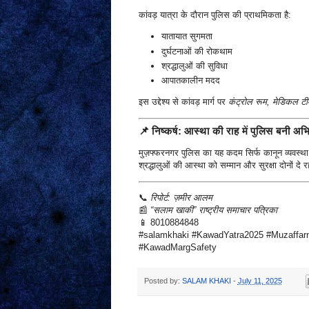
कांवड़ यात्रा के दौरान पुलिस की प्राथमिकता है:
यातायात सुगमता
दुर्घटनाओं की रोकथाम
श्रद्धालुओं की सुविधा
आपातकालीन मदद
इस उद्देश्य से कांवड़ मार्ग पर
कंट्रोल रूम, मेडिकल टी
📌
निष्कर्ष: आस्था की राह में पुलिस बनी अ
मुज़फ्फरनगर पुलिस का यह कदम सिर्फ कानून व्यवस्थ
श्रद्धालुओं की आस्था को सम्मान और सुरक्षा दोनों दे र
📞
रिपोर्ट: ज़मीर आलम
📰
“सलाम खाकी” राष्ट्रीय समाचार पत्रिका
📱 8010884848
#salamkhaki #KawadYatra2025 #Muzaffarn
#KawadMargSafety
Posted by:
SALAM KHAKI
-
July 11, 2025