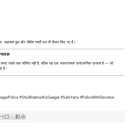
म, सहायता बूथ
और
विशेष गश्ती दल
भी तैनात किए गए हैं।
भिभावक
ा बनाए रखने तक सीमित नहीं है, बल्कि यह एक
सकारात्मक प्रशासनिक प्रयास
है — जो
हा है।
agarPolice #ShivBhaktonKaSwagat #SafeYatra #PoliceWithDevotion