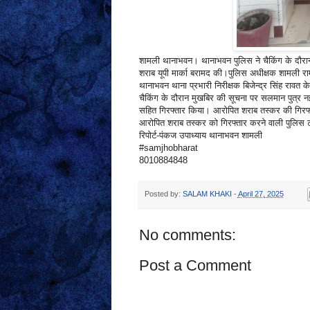
शामली थानाभवन। थानाभवन पुलिस ने चैकिंग के दौरान
शराब यूपी मार्का बरामद की।पुलिस अधीक्षक शामली रा
थानाभवन थाना प्रभारी निरीक्षक बिजेन्द्र सिंह रावत क
चैकिंग के दौरान मुखबिर की सूचना पर सलमान पुत्र नई
सहित गिरफ्तार किया। आरोपित शराब तस्कर की गिरफ्ता
आरोपित शराब तस्कर को गिरफ्तार करने वाली पुलिस टीम म
रिपोर्ट-पंकज उपाध्याय थानाभवन शामली
#samjhobharat
8010884848
Posted by:
SALAM KHAKI
-
April 27, 2025
No comments:
Post a Comment