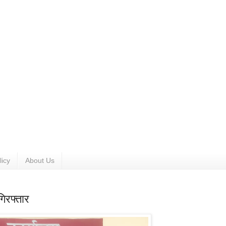
licy
About Us
िरफ्तार