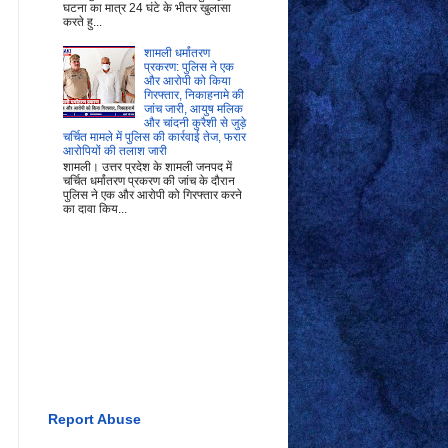
घटना का मात्र 24 घंटे के भीतर खुलासा
करते हु...
शामली धर्मांतरण
प्रकरण: पुलिस ने एक
और आरोपी को किया
गिरफ्तार, निकाहनामे की
जांच जारी, आयुष मलिक
और चांदनी कुरैशी से जुड़े
चर्चित मामले में पुलिस की कार्रवाई तेज, फरार
आरोपियों की तलाश जारी
शामली। उत्तर प्रदेश के शामली जनपद में
चर्चित धर्मांतरण प्रकरण की जांच के दौरान
पुलिस ने एक और आरोपी को गिरफ्तार करने
का दावा किय...
Report Abuse