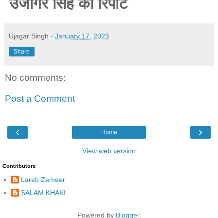
उजागर सिंह की रिपोर्ट
Ujagar Singh
-
January 17, 2023
Share
No comments:
Post a Comment
‹
›
Home
View web version
Contributors
Lareb Zameer
SALAM KHAKI
Powered by
Blogger
.