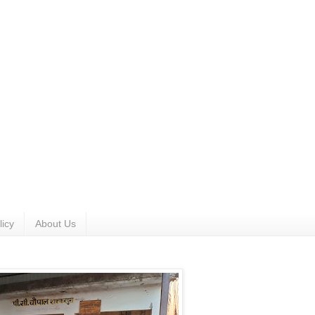
licy
About Us