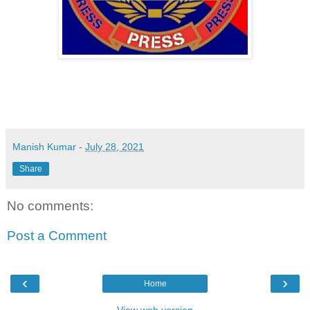
Manish Kumar
-
July 28, 2021
Share
No comments:
Post a Comment
‹
›
Home
View web version