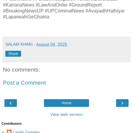
#KairanaNews #LawAndOrder #GroundReport
#BreakingNewsUP #UPCriminalNews #AvayadhHathiyar
#LaparwahiSeGhatna
SALAM KHAKI
-
August 04, 2025
Share
No comments:
Post a Comment
‹
›
Home
View web version
Contributors
Lareb Zameer