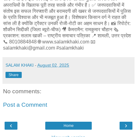
अपराधियों के खिलाफ पूरी तरह सतर्क और गंभीर है। ✅ जनपदवासियों में
संतोष इस सफल गिरफ्तारी और बरामदगी की खबर से जनपदवासियों में पुलिस
के प्रति विश्वास और भी मजबूत हुआ है। विशेषकर किसान वर्ग ने राहत की
सांस ली है क्योंकि ट्रैक्टर उनकी रोजी-रोटी का अहम साधन है। 📸 रिपोर्टर:
शौकीन सिद्दीकी (जिला ब्यूरो-चीफ) 🎥 कैमरामैन: रामकुमार चौहान 🗞️
प्रकाशन: सलाम खाकी – राष्ट्रीय समाचार पत्रिका 📍 शामली, उत्तर प्रदेश
📞 8010884848 🌐 www.salamkhaki.com 📧
salamkhaki@gmail.com #salamkhaki
SALAM KHAKI
-
August 02, 2025
Share
No comments:
Post a Comment
‹
›
Home