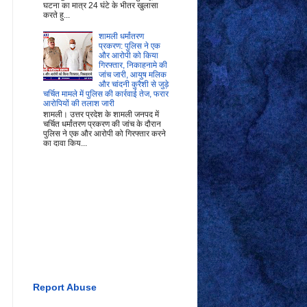
घटना का मात्र 24 घंटे के भीतर खुलासा
करते हु...
शामली धर्मांतरण
प्रकरण: पुलिस ने एक
और आरोपी को किया
गिरफ्तार, निकाहनामे की
जांच जारी, आयुष मलिक
और चांदनी कुरैशी से जुड़े
चर्चित मामले में पुलिस की कार्रवाई तेज, फरार
आरोपियों की तलाश जारी
शामली। उत्तर प्रदेश के शामली जनपद में
चर्चित धर्मांतरण प्रकरण की जांच के दौरान
पुलिस ने एक और आरोपी को गिरफ्तार करने
का दावा किय...
Report Abuse