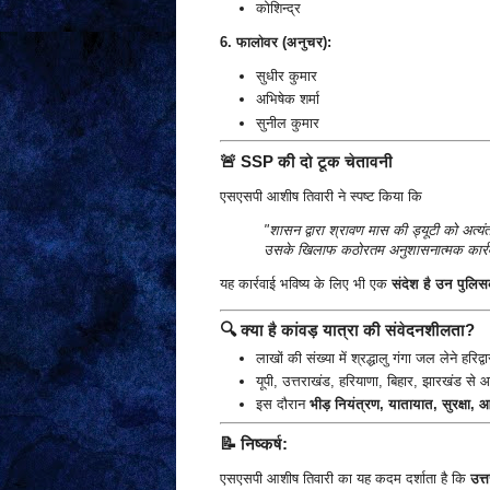
कोशिन्द्र
6. फालोवर (अनुचर):
सुधीर कुमार
अभिषेक शर्मा
सुनील कुमार
🚨 SSP की दो टूक चेतावनी
एसएसपी आशीष तिवारी ने स्पष्ट किया कि
"शासन द्वारा श्रावण मास की ड्यूटी को अत्यंत
उसके खिलाफ कठोरतम अनुशासनात्मक कार्र
यह कार्रवाई भविष्य के लिए भी एक
संदेश है उन पुलिसक
🔍 क्या है कांवड़ यात्रा की संवेदनशीलता?
लाखों की संख्या में श्रद्धालु गंगा जल लेने हरिद्वार
यूपी, उत्तराखंड, हरियाणा, बिहार, झारखंड से आन
इस दौरान
भीड़ नियंत्रण, यातायात, सुरक्षा,
📝 निष्कर्ष:
एसएसपी आशीष तिवारी का यह कदम दर्शाता है कि
उत्