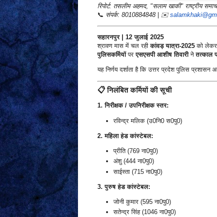
रिपोर्ट: तसलीम अहमद, "सलाम खाकी" राष्ट्रीय समाच
📞
संपर्क: 8010884848 | ✉️
salamkhaki@gma
सहारनपुर | 12 जुलाई 2025
श्रावण मास में चल रही
कांवड़ यात्रा-2025
को लेकर प
पुलिसकर्मियों
पर
एसएसपी आशीष तिवारी
ने
तत्काल प
यह निर्णय दर्शाता है कि उत्तर प्रदेश पुलिस प्रशा
📋 निलंबित कर्मियों की सूची
1. निरीक्षक / उपनिरीक्षक स्तर:
रविन्द्र मलिक (उ0नि0 स0पु0)
2. महिला हेड कांस्टेबल:
प्रीति (769 ना0पु0)
अंशु (444 ना0पु0)
साईस्ता (715 ना0पु0)
3. पुरुष हेड कांस्टेबल:
जोनी कुमार (595 ना0पु0)
सतेन्द्र सिंह (1046 ना0पु0)