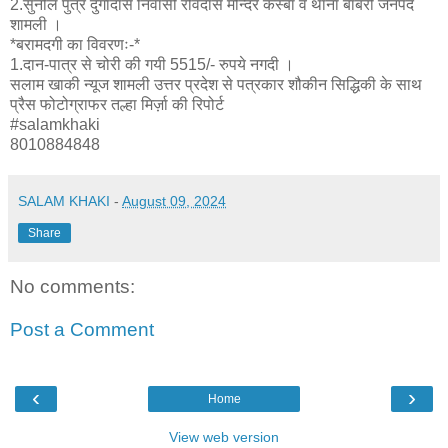
2.सुनील पुत्र दुर्गादास निवासी रविदास मन्दिर कस्बा व थाना बाबरी जनपद
शामली ।
*बरामदगी का विवरणः-*
1.दान-पात्र से चोरी की गयी 5515/- रुपये नगदी ।
सलाम खाकी न्यूज शामली उत्तर प्रदेश से पत्रकार शौकीन सिद्धिकी के साथ
प्रैस फोटोग्राफर तल्हा मिर्ज़ा की रिपोर्ट
#salamkhaki
8010884848
SALAM KHAKI
-
August 09, 2024
Share
No comments:
Post a Comment
‹
›
Home
View web version