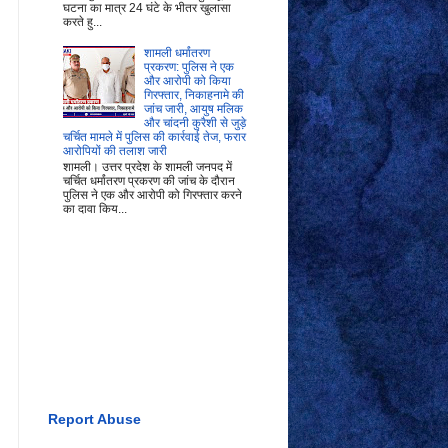
घटना का मात्र 24 घंटे के भीतर खुलासा
करते हु...
शामली धर्मांतरण
प्रकरण: पुलिस ने एक
और आरोपी को किया
गिरफ्तार, निकाहनामे की
जांच जारी, आयुष मलिक
और चांदनी कुरैशी से जुड़े
चर्चित मामले में पुलिस की कार्रवाई तेज, फरार
आरोपियों की तलाश जारी
शामली। उत्तर प्रदेश के शामली जनपद में
चर्चित धर्मांतरण प्रकरण की जांच के दौरान
पुलिस ने एक और आरोपी को गिरफ्तार करने
का दावा किय...
Report Abuse