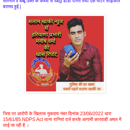
सतनाम व बब्बू उक्त के कब्जा से 4kg डोडा पोस्त तथा एक मोटर साईकिल
बरामद हुई |
जिस पर आरोपी के खिलाफ मुकदमा नंबर
दिनांक 23/06/2022 धारा
15/61/85 NDPS Act थाना रानियां दर्ज करके आगामी कारवाही अमल में
लाई जा रही है ।