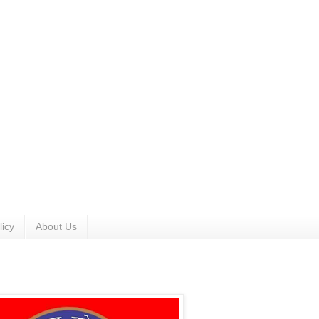
licy
About Us